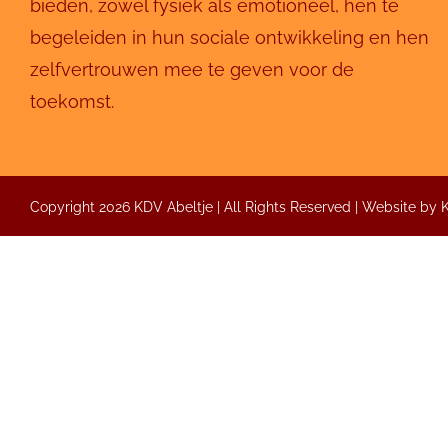
bieden, zowel fysiek als emotioneel, hen te
begeleiden in hun sociale ontwikkeling en hen
zelfvertrouwen mee te geven voor de
toekomst.
Copyright 2026 KDV Abeltje | All Rights Reserved | Website by
Inrichting