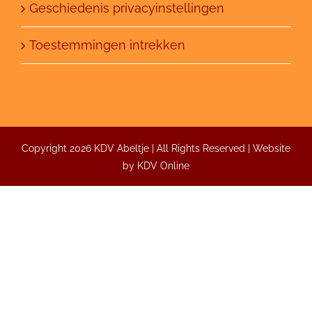
Geschiedenis privacyinstellingen
Toestemmingen intrekken
Copyright 2026 KDV Abeltje | All Rights Reserved | Website
by
KDV Online
Inrichting
Abeltje creëert een aangename omgeving met
natuurlijke materialen.