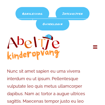
Ga
Bel ons op: 020 - 686 46 44
|
info@kdv-abeltje.nl
naar
Rondleiding
Inschrijven
inhoud
Ouderlogin
Nunc sit amet sapien eu urna viverra
interdum eu ut ipsum. Pellentesque
vulputate leo quis metus ullamcorper
dapibus. Nam ac tortor a augue ultrices
sagittis. Maecenas tempor justo eu leo