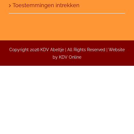
Toestemmingen intrekken
Copyright 2026 KDV Abeltje | All Rights Reserved | Website
by
KDV Online
Inrichting
Abeltje creëert een aangename omgeving met
natuurlijke materialen.
Binnenshuis