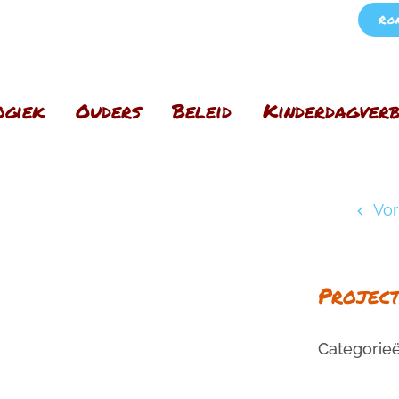
Ro
ogiek
Ouders
Beleid
Kinderdagverb
Vor
Project
Categorieë