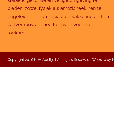
stabiele, gezonde en veilige omgeving te
bieden, zowel fysiek als emotioneel, hen te
begeleiden in hun sociale ontwikkeling en hen
zelfvertrouwen mee te geven voor de
toekomst.
Copyright 2026 KDV Abeltje | All Rights Reserved | Website by
Inrichting
Abeltje creëert een aangename omgeving met natuur
Binnenshuis