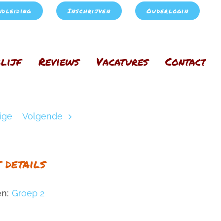
ndleiding
Inschrijven
Ouderlogin
lijf
Reviews
Vacatures
Contact
Home
Interieur
Groep 2
baby 7
ige
Volgende
 details
n:
Groep 2