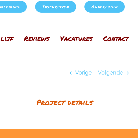
ndleiding
Inschrijven
Ouderlogin
lijf
Reviews
Vacatures
Contact
Home
baby 9
Vorige
Volgende
Project details