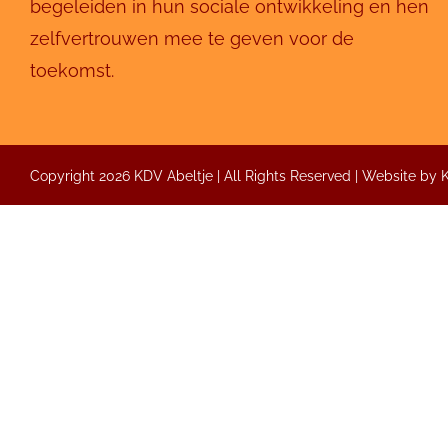
begeleiden in hun sociale ontwikkeling en hen
zelfvertrouwen mee te geven voor de
toekomst.
Copyright 2026 KDV Abeltje | All Rights Reserved | Website by
Inrichting
Abeltje creëert een aangename omgeving met natuur
Binnenshuis
De binnenruimte van Abeltje straalt een huiselijke 