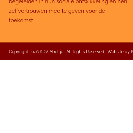
begeleiden in hun sociale ontwikkeling en hen
zelfvertrouwen mee te geven voor de
toekomst.
Copyright 2026 KDV Abeltje | All Rights Reserved | Website by
Inrichting
Abeltje creëert een aangename omgeving met natuur
Binnenshuis
De binnenruimte van Abeltje straalt een huiselijke 