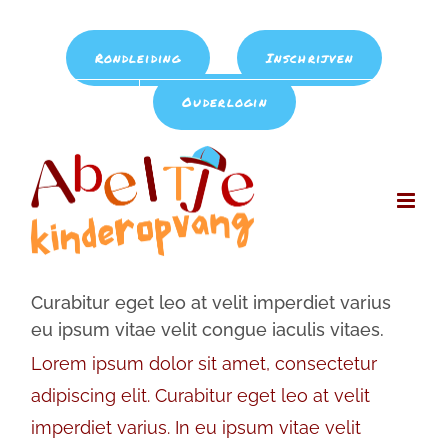
Ga
Bel ons op: 020 - 686 46 44
|
info@kdv-abeltje.nl
naar
Rondleiding
Inschrijven
inhoud
Ouderlogin
Curabitur eget leo at velit imperdiet varius
eu ipsum vitae velit congue iaculis vitaes.
Lorem ipsum dolor sit amet, consectetur
adipiscing elit. Curabitur eget leo at velit
imperdiet varius. In eu ipsum vitae velit