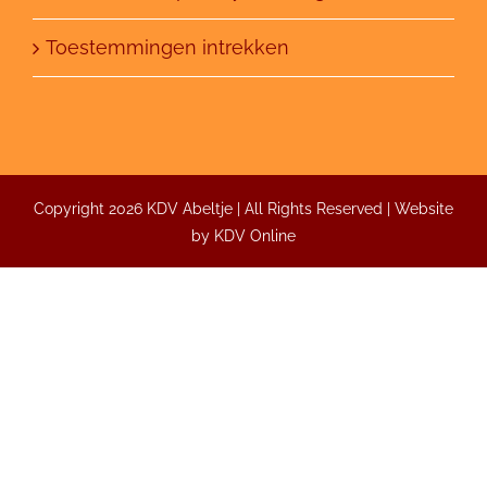
Toestemmingen intrekken
Copyright 2026 KDV Abeltje | All Rights Reserved | Website
by
KDV Online
Inrichting
Abeltje creëert een aangename omgeving met
natuurlijke materialen.