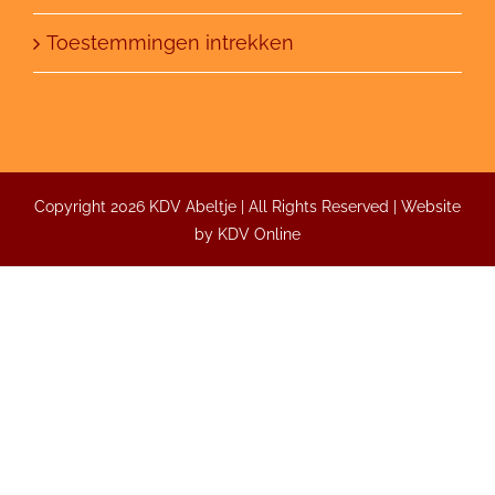
Toestemmingen intrekken
Copyright 2026 KDV Abeltje | All Rights Reserved | Website
by
KDV Online
Inrichting
Abeltje creëert een aangename omgeving met
natuurlijke materialen.
Binnenshuis